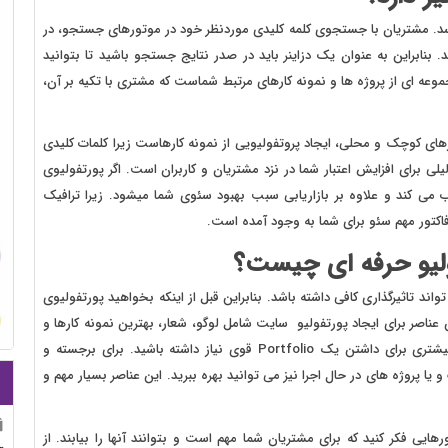
ناسد. مشتریان با جستجوی کلمه کلیدی موردنظر خود در موتورهای جستجو، در
 بنابراین به عنوان یک دزاینر باید در صدر نتایج جستجو باشید تا بتوانید
وعه ای از پروژه ها و نمونه کارهای مرتبط شماست که مشتری با تکیه بر آن،
های کوچک و محلی، ایجاد پروتفولیویی از نمونه کارهاست زیرا کلمات کلیدی
ی برای افزایش اعتبار شما در نزد مشتریان و کاربران است. اگر پورتفولیوی
 می کند و علاوه بر بازاریابی سبب بهبود سئوی شما میشود. زیرا ترافیک
اکتور مهم سئو برای شما به وجود آمده است.
لیو حرفه ای چیست؟
ند تاثیرگذاری کافی داشته باشد. بنابراین قبل از اینکه بخواهید پورتفولیوی
ناصر برای ایجاد پورتفولیو سایت شامل لوگو، شعار، بهترین نمونه کارها و
اطلاعات تماس می باشد. گاهی اوقات ممکن است به عناصر بیشتری برای داشتن یک Portfolio قوی نیاز داشته باشید. برای برجسته و
 یا پروژه های در حال اجرا نیز می توانید بهره ببرید. این عناصر بسیار مهم و
رهایی فکر کنید که برای مشتریان شما مهم است و بتوانند آنها را بیابند. از