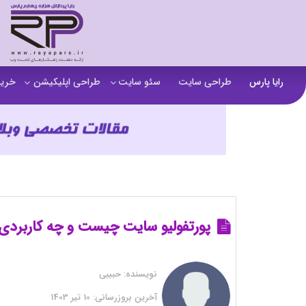
رایا پارس
طراحی سایت
سئو سایت
طراحی اپلیکیشن
خرید
سفارش تولید محتوا
اپلیکیشن b2b
خرید
آنالیز سایت
اپلیکیشن فروشگاهی
خرید
آموزش سئو در مشهد
اپلیکیشن آموزشی
خرید
سئو خارجی و ساخت بک لینک
خرید
خرید سای
پورتفولیو سایت چیست و چه کاربردی 
خرید
نویسنده:
حبیبی
خرید
آخرین بروزرسانی:
10 تیر 1403