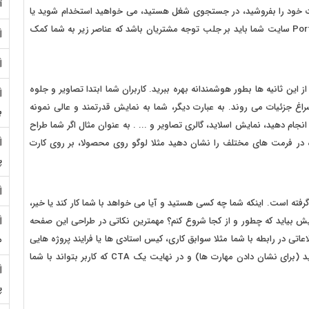
آ
ود را بفروشید، در جستجوی شغل هستید، می خواهید استخدام شوید یا
این سایت، صفحه ای در مورد خود شماست؟ تمرکز اصلی Portfolio سایت شما باید بر جلب توجه مشتریان باشد که عناصر زیر به شما کمک
از این ثانیه ها بطور هوشمندانه بهره ببرید. کاربران شما ابتدا تصاویر و جلوه
اغ جزئیات می روند. به عبارت دیگر، شما به نمایش قدرتمند و عالی نمونه
ب
انجام دهید، نمایش اسلاید، گالری تصاویر و ... . به عنوان مثال اگر شما طراح
در فرمت های مختلف را نشان دهید مثلا لوگو روی محصولا، بر روی کارت
پ
فته است. اینکه شما چه کسی هستید و آیا می خواهد با شما کار کند یا خیر،
ش بیاید که چطور و از کجا شروع کنم؟ مهمترین نکاتی در طراحی این صفحه
اتی در رابطه با شما مثلا سوابق کاری، کیس استادی ها یا فرایند پروژه هایی
م
که انجام می دهید، گواهینامه ها یا سرتیفیکت هایی که گرفته اید (برای نشان دادن مهارت ها) و در نهایت یک CTA که کاربر بتواند با شما
پ