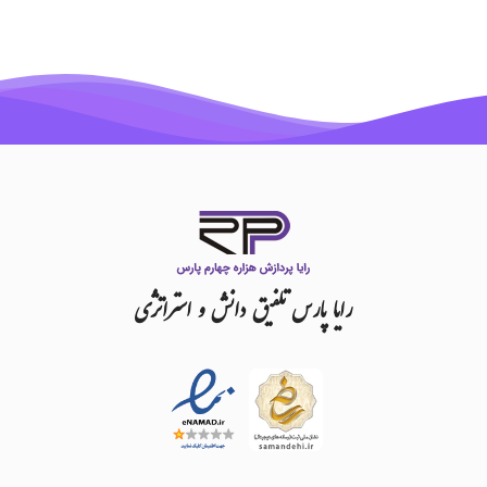
رایا
پارس
تلفیق
دانش
و
استراتژی