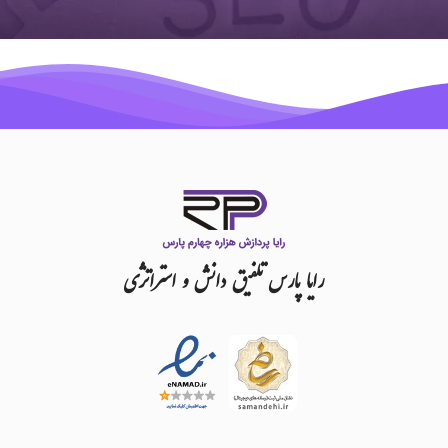
رایا
پارس
تلفیق
دانش
و
استراتژی