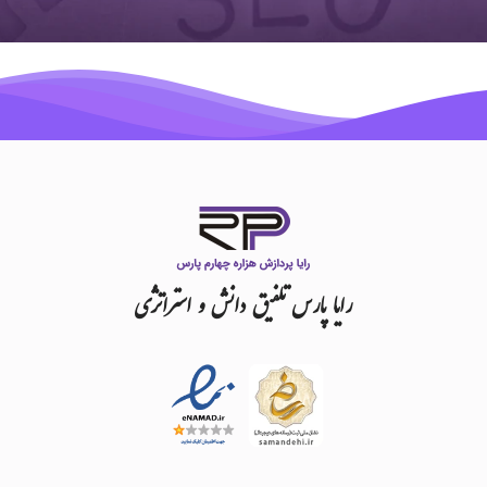
رایا
پارس
تلفیق
دانش
و
استراتژی