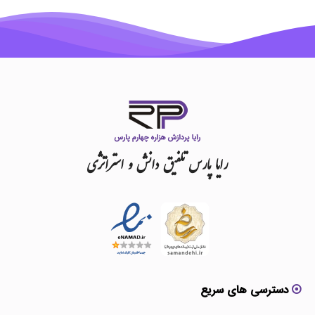
رایا
پارس
تلفیق
دانش
و
استراتژی
دسترسی های سریع