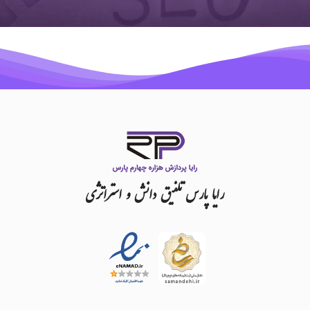
رایا
پارس
تلفیق
دانش
و
استراتژی