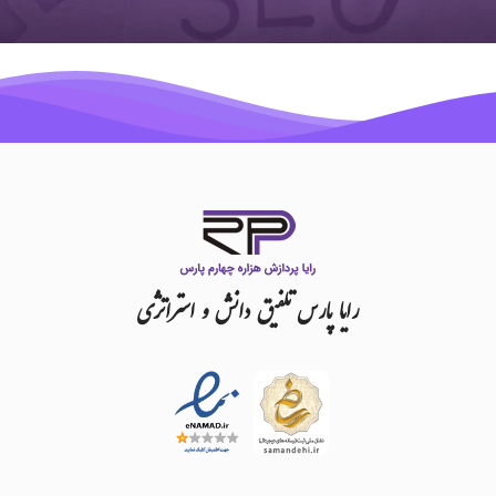
رایا
پارس
تلفیق
دانش
و
استراتژی