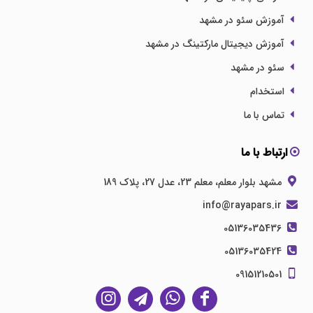
آموزش سئو در مشهد
آموزش دیجیتال مارکتینگ در مشهد
سئو در مشهد
استخدام
تماس با ما
ارتباط با ما
مشهد بلوار معلم، معلم 23، عدل 27، پلاک 189
info@rayapars.ir
05136035436
05136035424
09151210501