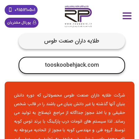
09151210501
پورتال مشتریان
طلایه داران صنعت طوس
tooskoobehjack.com
شرکت طلایه داران صنعت طوس محصولاتی که دوره دانش
بنیان آنها گذشته یا غیر دانش بنیان می باشند را در قالب شخص
حقیقی و با اخذ مجوز جداگانه از مراجع ذیصلاح به تولید می
رساند. لذا سیستم های اتومات درب پارکینگ با برند توس کوبه
توسط گروه فنی و مهندسی کوبه با مجوز از اتحادیه مربوطه به
نام محمد یاسر ترسلی در مشهد به تولید می رسد. این