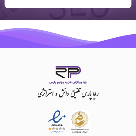
رایا
پارس
تلفیق
دانش
و
استراتژی