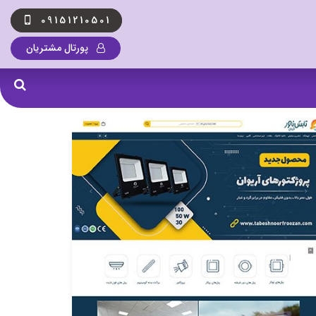
09151210501
پورتال مشتریان