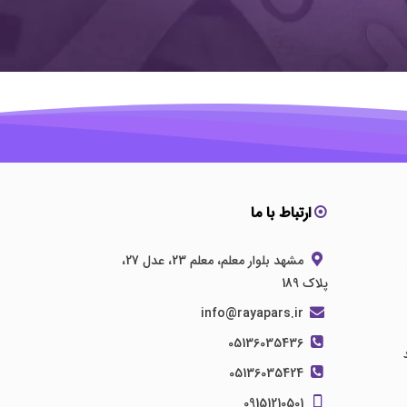
ارتباط با ما
مشهد بلوار معلم، معلم 23، عدل 27،
پلاک 189
info@rayapars.ir
05136035436
05136035424
09151210501