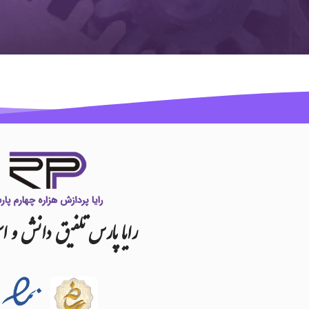
رایا
پارس
تلفیق
دانش
و
اس