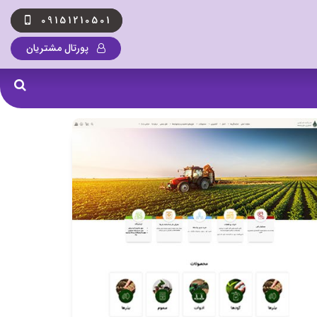
09151210501
پورتال مشتریان