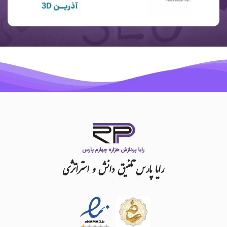
رایا
پارس
تلفیق
دانش
و
استراتژی