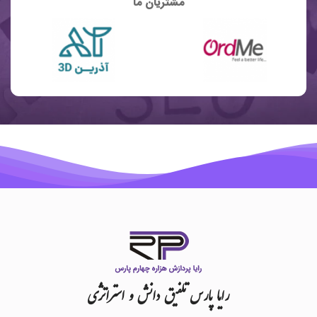
مشتریان ما
رایا
پارس
تلفیق
دانش
و
استراتژی