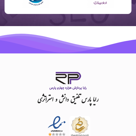
رایا
پارس
تلفیق
دانش
و
استراتژی