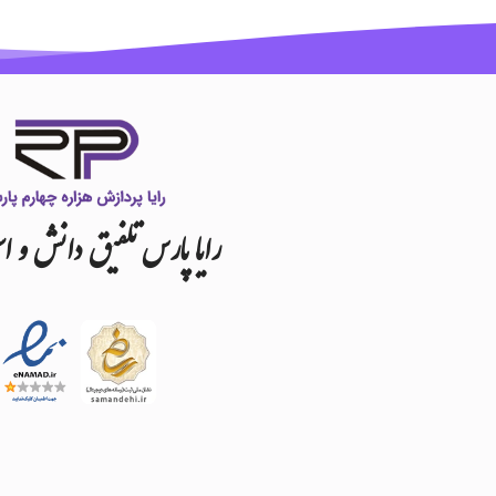
رایا
پارس
تلفیق
دانش
و
اس