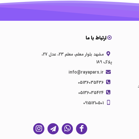
ارتباط با ما
مشهد بلوار معلم، معلم 23، عدل 27،
پلاک 189
info@rayapars.ir
05136035436
05136035424
09151210501