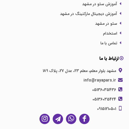
آموزش سئو در مشهد
آموزش دیجیتال مارکتینگ در مشهد
سئو در مشهد
استخدام
تماس با ما
ارتباط با ما
مشهد بلوار معلم، معلم 23، عدل 27، پلاک 189
info@rayapars.ir
05136035436
05136035424
09151210501