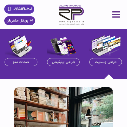
09151210501
پورتال مشتریان
طراحی وبسایت
طراحی اپلیکیشن
خدمات سئو