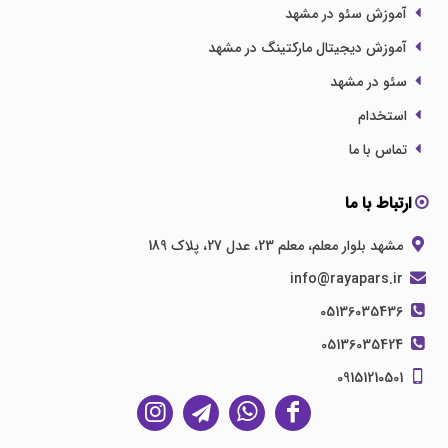
آموزش سئو در مشهد
آموزش دیجیتال مارکتینگ در مشهد
سئو در مشهد
استخدام
تماس با ما
ارتباط با ما
مشهد بلوار معلم، معلم 23، عدل 27، پلاک 189
info@rayapars.ir
05136035436
05136035424
09151210501