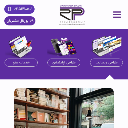
09151210501
پورتال مشتریان
طراحی وبسایت
طراحی اپلیکیشن
خدمات سئو