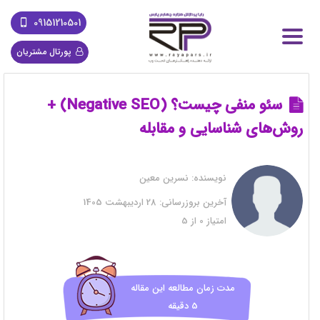
09151210501
پورتال مشتریان
سئو منفی چیست؟ (Negative SEO) +
روش‌های شناسایی و مقابله
نویسنده:
نسرین معین
آخرین بروزرسانی:
28 اردیبهشت 1405
امتیاز
0
از
5
مدت زمان مطالعه این مقاله
5 دقیقه