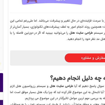
 سایت فروش فایل
 سایت خودرو
سایت با امکانات دیوار
سرعت فزاینده‌ای در حال تغییر و پیشرفت می‌باشد. اما علی‌رغم تمامی این
؛ همچنین روند انجام امور به لطف پیشرفت‌های تکنولوژی، بسیار آسان‌تر از
 سایت نوبت دهی پزشکان
یر سیستم
طراحی سایت هتل
را می‌توانید ببینید که اگر در دورتین فاصله را با
 سایت هتل
تل مد نظر خود را انجام دهید.
 سایت همایش
فارش و مشاوره
 چه دلیل انجام دهیم؟
ن سوال پاسخ دهیم که آیا
طراحی سایت هتل
و سیستم رزرواسیون هتل لازم
یا تابحال به این موضوع فکر کرده اید که چرا یک هتل بسیار موفق است اما
ه به بررسی مهم ترین عوامل تاثیرگذار در این موضوع می پردازیم.
معتبر و موفق حتما آن را دارد. از طریق این سیستم راحتی را به مسافران