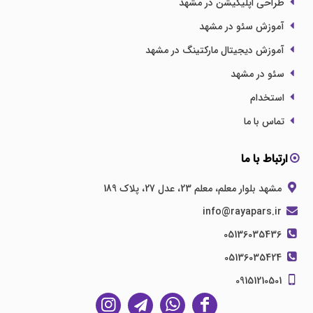
طراحی اپلیکیشن در مشهد
آموزش سئو در مشهد
آموزش دیجیتال مارکتینگ در مشهد
سئو در مشهد
استخدام
تماس با ما
ارتباط با ما
مشهد بلوار معلم، معلم 23، عدل 27، پلاک 189
info@rayapars.ir
05136035436
05136035424
09151210501