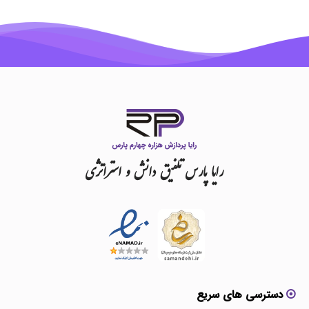
رایا
پارس
تلفیق
دانش
و
استراتژی
دسترسی های سریع