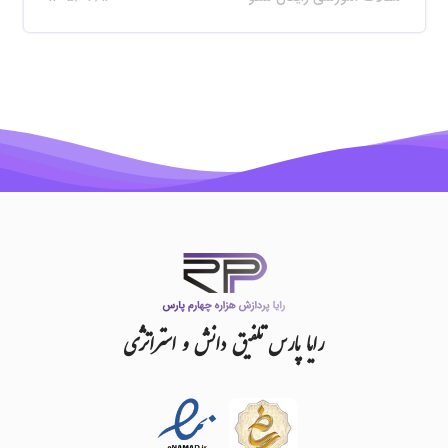
رایا
پارس
تلفیق
دانش
و
استراتژی