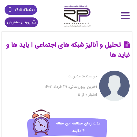
09151210501
پورتال مشتریان
تحلیل و آنالیز شبکه های اجتماعی | باید ها و
نباید ها
نویسنده:
مدیریت
آخرین بروزرسانی:
29 خرداد 1403
امتیاز
0
از
5
مدت زمان مطالعه این مقاله
4 دقیقه