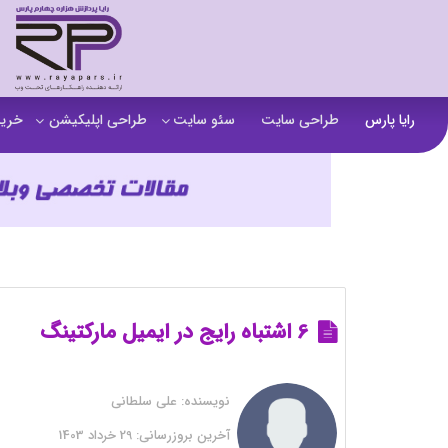
رایا پارس
طراحی سایت
سئو سایت
طراحی اپلیکیشن
خرید
سفارش تولید محتوا
اپلیکیشن b2b
خرید
آنالیز سایت
اپلیکیشن فروشگاهی
خرید
آموزش سئو در مشهد
اپلیکیشن آموزشی
خرید
سئو خارجی و ساخت بک لینک
خرید
خرید سای
6 اشتباه رایج در ایمیل مارکتینگ
خرید
نویسنده:
علی سلطانی
خرید
آخرین بروزرسانی:
29 خرداد 1403