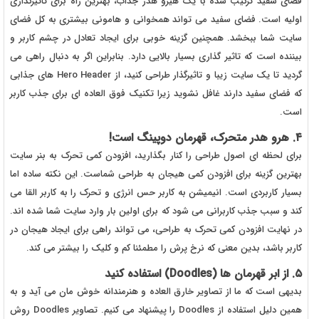
فضای سفید ترکیب شده با یک هیرو هدر جذاب، بهترین راه برای تاثیرگذاری
اولیه است. فضای سفید می تواند همخوانی و هامونی بیشتری به کل فضای
سایت شما ببخشد. همچنین گزینه خوبی برای ایجاد تعادل در چشم کاربر و
بیننده است که تاثیر گذاری بسیار بالایی دارد. بنابراین اگر به دنبال راهی می
گردید تا یک سایت زیبا و تاثیرگذار طراحی کنید، از Hero Header های جذابی
که فضای سفید دارند غافل نشوید زیرا تکنیک فوق العاده ای برای جذب کاربر
است.
۴. هرو هدر متحرک، قهرمان دوپینگ است!
برای لحظه ای اصول طراحی را کنار بگذارید، افزودن کمی تحرک به بنر سایت
بهترین گزینه برای افزودن کمی هیجان به طراحی شماست. این نکته ساده اما
بسیار کاربردی است. انیمیشن به کاربر حس انرژی و تحرک را به کاربر القا می
کند و سبب جذب کاربرانی می شود که برای اولین بار وارد سایت شما شده اند.
در نهایت افزودن کمی تحرک به طراحی، می تواند راهی برای ایجاد هیجان در
کاربر باشد، بدین معنی که نرخ پرش را مطمئنا کم و کلیک را بیشتر می کند.
۵. از ابر قهرمان ها (Doodles) استفاده کنید
بدیهی است که ما از تصاویر خارق العاده و هنرمندانه خوش مان می آید و به
همین دلیل استفاده از Doodles را پیشنهاد می کنیم. تصاویر Doodles روش