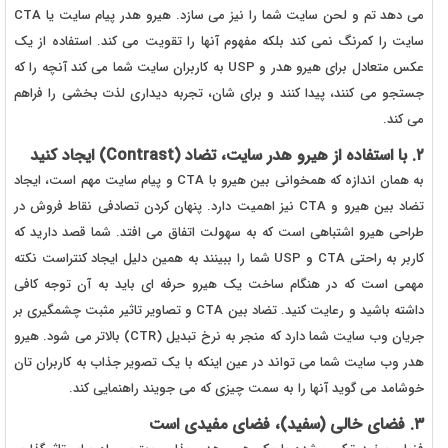
می دهد تم و لحن سایت شما را نیز می سازد. هیرو هدر پیام سایت یا CTA
سایت را کمرنگ نمی کند بلکه مفهوم آنها را تقویت می کند. استفاده از یک
عکس متعادل برای هیرو هدر و USP به کاربران سایت شما می کند آنچه را که
جستجو می کنند، پیدا کنند و برای شان، تجربه دیداری لذت بخشی را فراهم
می کند.
۲. با استفاده از هیرو هدر سایت، تضاد (Contrast) ایجاد کنید
به همان اندازه که همخوانی بین هیرو با CTA و پیام سایت مهم است، ایجاد
تضاد بین هیرو و CTA نیز اهمیت دارد. پنهان کردن تصادفی نقاط فروش در
طراحی هیرو اشتباهی است که به سهولت اتفاق می افتد. شما قصد دارید که
کاربر به راحتی CTA و USP شما را ببینند به همین دلیل ایجاد کنتراست نکته
مهمی است که در هنگام ساخت یک هیرو حرفه ای باید به آن توجه کافی
داشته باشید و رعایت کنید. تضاد بین CTA و تصاویر تاثیر مثبت چشمگیری بر
جریان وب سایت شما دارد که منجر به نرخ تبدیل (CTR) بالاتر می شود. هیرو
هدر وب سایت شما می تواند در عین اینکه با یک تصویر جذاب به کاربران تان
خوشامد می گوید آنها را به سمت چیزی که می جویند راهنمایی کند.
۳. فضای خالی (سفید)، فضای مفیدی است