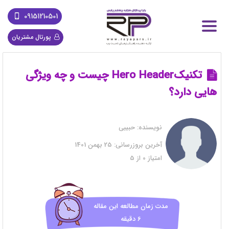
09151210501
پورتال مشتریان
تکنیکHero Header چیست و چه ویژگی
هایی دارد؟
نویسنده:
حبیبی
آخرین بروزرسانی:
25 بهمن 1401
امتیاز
0
از
5
مدت زمان مطالعه این مقاله
6 دقیقه