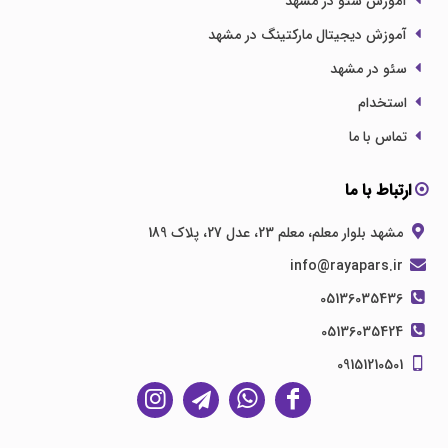
آموزش سئو در مشهد
آموزش دیجیتال مارکتینگ در مشهد
سئو در مشهد
استخدام
تماس با ما
ارتباط با ما
مشهد بلوار معلم، معلم 23، عدل 27، پلاک 189
info@rayapars.ir
05136035436
05136035424
09151210501