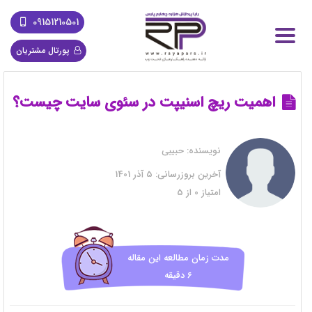
09151210501
پورتال مشتریان
اهمیت ریچ اسنیپت در سئوی سایت چیست؟
نویسنده:
حبیبی
آخرین بروزرسانی:
5 آذر 1401
امتیاز
0
از
5
مدت زمان مطالعه این مقاله
6 دقیقه