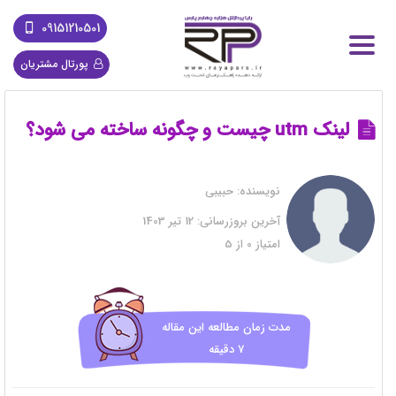
09151210501
پورتال مشتریان
لینک utm چیست و چگونه ساخته می شود؟
نویسنده:
حبیبی
آخرین بروزرسانی:
12 تیر 1403
امتیاز
0
از
5
مدت زمان مطالعه این مقاله
7 دقیقه