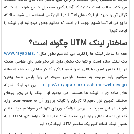
می کنند. جالب است بدانید که آنالیتیکس محصول همین شرکت است که
گوگل آن را خرید. از لینک های UTM در آنالیتیکس استفاده می شود. حالا که
با یو تی ام آشنا شدیم نوبت آن است که بدانیم چطور میتوانیم این لینک را
ایجاد کنیم؟
ساختار لینک UTM چگونه است؟
www.rayapars.ir
همه ما ساختار لینک ها را تقریبا می شناسیم بطور مثال
یک لینک ساده است و تنها یک بخش دارد. اگر بخواهیم برای طراحی سایت
در رایا پارس کمین تبلیغاتی اجرا کنیم، لینکی که در جاهای مختلف استفاده
میکنیم باید مربوط به صفحه طراحی سایت در رایا پارس باشد یعنی:
https://rayapars.ir/mashhad-webdesign
. این دو لینک نمونه
های ساده ای از لینک ها هستند. می توانیم این لینک را بر روی بنرهای
مختلف کمپین قرار دهیم تا کاربران با کلیک بر روی آن به صفحه هدف وارد
شوند. در این صورت با بررسی ترافیک ورودی تنها قادر خواهیم بود بدانیم
کاربران از چه منبعی وارد این صفحه شده اند. اما اگر پارامترهای UTM را به
همین لینک اضافه کنیم یک ساختار UTM ایجاد کرده ایم.