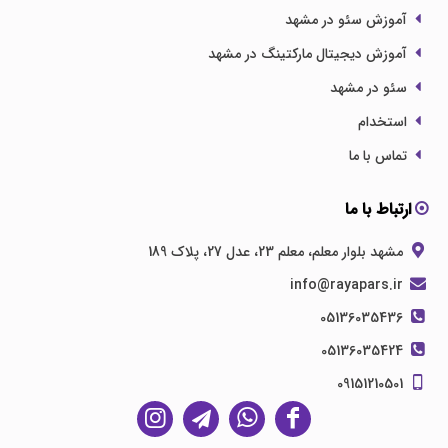
آموزش سئو در مشهد
آموزش دیجیتال مارکتینگ در مشهد
سئو در مشهد
استخدام
تماس با ما
ارتباط با ما
مشهد بلوار معلم، معلم 23، عدل 27، پلاک 189
info@rayapars.ir
05136035436
05136035424
09151210501