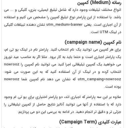
رسانه (Medium) کمپین
انواع مختلف تبلیغات وجود دارد که شامل تبلیغ ایمیلی، بنری، کلیکی و ... می
باشد. با استفاده از این پارامتر نوع تبلیغ کمپین را مشخص می کنیم و استفاده
از آن اجباری است. یعنی utm_medium=banner نشان دهنده تبیلغات کلیکی
در لینک UTM است.
نام کمپین (campaign name)
برای هر کمپین می توانید یک نام انتخاب کنید. پارامتر نام در لینک یو تی ام،
یک پارامتر اجباری است و حتما باید به کار برود. مثلا اگر به مناسب عید نوروز
می خواهید یک کمپین تبلیغاتی اجرا کنید می توانید نام کمپین را nowrooz
انتخاب کرده و در لینک از آن استفاده کنید که به این صورت می شود:
utm_campaing=nowrooz که نشان می دهد نام کمپین شما nowrooz
بوده است.
علاوه بر این سه پارامتر که اجباری اند، دو پارامتر اختیاری برای یو تی ام وجود
دارد که با استفاده از آنها می توانید آنالیز نتایج حاصل از کمپین تبلیغاتی را
جزئی تر و دقیق تر انجام دهید. در ادامه به بررسی این دو می پردازیم:
عبارت کلیدی (Campaign Term)