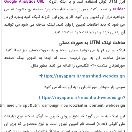
ابزار UTM گوگل استفاده کنید و یا اینکه افزونه
Google Analytics URL
Builder
را نصب کنید. پس از نصب کافیست وارد صفحه ای بشوید که می
خواهید برای آن کمپین ران کنید. اگر بر روی این افزونه کلیک کنید پنجره ای باز
می شود که باید اطلاعات کمپین را وارد کنید. لینک ساخته می شود می توانید
آن را کپی کرده و در تبیلغات خود استفاده کنید.
ساخت لینک UTM به صورت دستی
لینک یو تی ام را می توانید خیلی ساده و به صورت دستی نیز ایجاد کنید.
مراحل ساخت آن به این ترتیب است که ابتدا به انتهای لینک صفحه
مورنظرتان علامت «؟» انگلیسی را اضافه می کنید: بطور مثال:
https://rayapars.ir/mashhad-webdesign
?
سپس پارامترهای مورنظرتان را به آن اضافه می کنید:
https://rayapars.ir/mashhad-webdesign
?
utm_medium=cpc&utm_campaign=nowrooz&utm_content=webdesign
این لینک به ما می گوید که منبع ورودی کمپین ما گوگل است، نوع تبلیغات
مان کلیکی (cpc) است، نام کمپین نوروز است و نوع محصولی که برای آن
تبلیغ کرده ایم طراحی سایت بوده است. حالا اگر آنالیتیکس خود را باز کنیم،