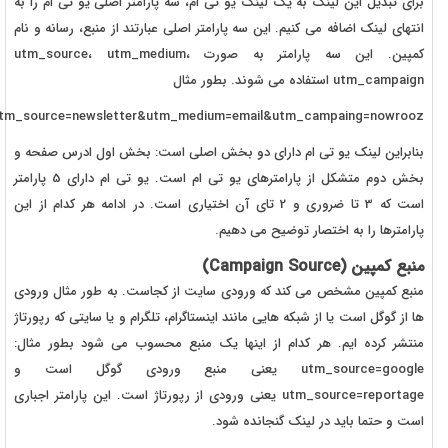
برای تبدیل این لینک به یک لینک یو تی ام، سه پارامتر اصلی یو تی ام را به
انتهای لینک اضافه می کنیم. این سه پارامتر اصلی عبارتند از منبع، رسانه و نام
کمپین. این سه پارامتر به صورت utm_source، utm_medium،
utm_campaign استفاده می شوند. بطور مثال
ir/utm_source=newsletter&utm_medium=email&utm_campaing=nowrooz
بنابراین لینک یو تی ام دارای دو بخش اصلی است: بخش اول ادرس صفحه و
بخش دوم متشکل از پارامترهای یو تی ام است. یو تی ام دارای 5 پارامتر
است که 3 تا ضروری و 2 تای آن اختیاری است. در ادامه هر کدام از این
پارامترها را به اختصار توضیح می دهیم.
منبع کمپین (Campaign Source)
منبع کمپین مشخص می کند که ورودی سایت از کجاست. به طور مثال ورودی
ها از گوگل است یا از شبکه هایی مانند اینستاگرام، تلگرام و یا سایتی که رپورتاژ
منتشر کرده ایم. هر کدام از اینها یک منبع محسوب می شود بطور مثال:
utm_source=google یعنی منبع ورودی گوگل است و
utm_source=reportage یعنی ورودی از رپورتاژ است. این پارامتر اجباری
است و حتما باید در لینک گنجانده شود.