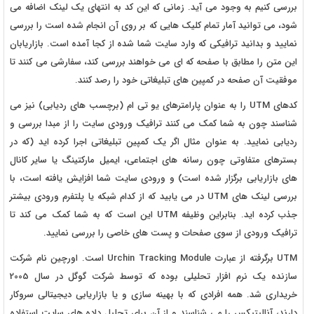
بررسی کنیم به وجود می آید. زمانی که این کد به انتهای یک لینک اضافه می
شود، می توانید آمار تمام کلیک هایی که بر روی آن انجام شده است را بررسی
نمایید و بدانید ترافیکی که وارد سایت شما شده از کجا آمده است. بازاریابان
این متن را مطابق با صفحه که ای می خواهند بررسی کند، سفارشی می کنند تا
موفقیت آن صفحه در کمپین های تبلیغاتی خود را رصد کنند.
کدهای UTM را به عنوان پارامترهای یو تی ام (برچسب های ردیابی) نیز می
شناسند چون به شما کمک می کنند ترافیک ورودی سایت را از مبدا بررسی و
ردیابی نمایید. به عنوان مثال اگر یک کمپین تبلیغاتی اجرا کرده اید (که در
بسترهای متفاوتی چون رسانه های اجتماعی، ایمیل مارکتینگ یا سایر کانال
های بازاریابی برگزار شده است) و ورودی سایت شما افزایش یافته است، با
بررسی لینک های UTM در می یابید که از کدام شبکه یا پلتفرم ورودی بیشتر
جذب کرده اید. بنابراین وظیفه UTM این است که به شما کمک می کند تا
ترافیک ورودی از سوی صفحات و پست های خاصی را بررسی نمایید.
UTM برگرفته از عبارت Urchin Tracking Module است. اورچین نام شرکت
سازنده یک نرم افزار تحلیلی بوده که توسط شرکت گوگل در سال 2005
خریداری شد. همه افرادی که با بهینه سازی و یا بازاریابی دیجیتالی سروکار
دارند، آنالیتیکس را می شناسند و از آن برای تحلیل داده های سایت استفاده