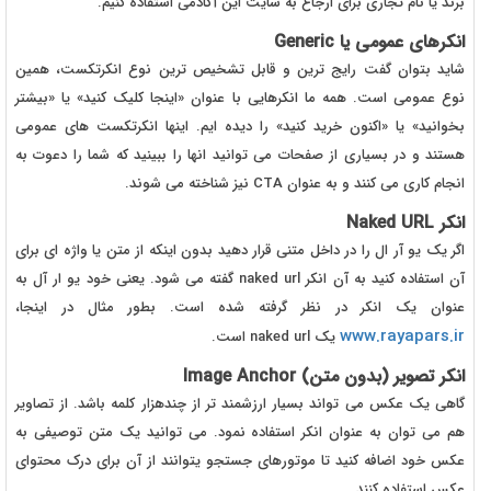
برند یا نام تجاری برای ارجاع به سایت این آکادمی استفاده کنیم.
انکرهای عمومی یا Generic
شاید بتوان گفت رایج ترین و قابل تشخیص ترین نوع انکرتکست، همین
نوع عمومی است. همه ما انکرهایی با عنوان «اینجا کلیک کنید» یا «بیشتر
بخوانید» یا «اکنون خرید کنید» را دیده ایم. اینها انکرتکست های عمومی
هستند و در بسیاری از صفحات می توانید انها را ببینید که شما را دعوت به
انجام کاری می کنند و به عنوان CTA نیز شناخته می شوند.
انکر Naked URL
اگر یک یو آر ال را در داخل متنی قرار دهید بدون اینکه از متن یا واژه ای برای
آن استفاده کنید به آن انکر naked url گفته می شود. یعنی خود یو ار آل به
عنوان یک انکر در نظر گرفته شده است. بطور مثال در اینجا،
www.rayapars.ir
یک naked url است.
انکر تصویر (بدون متن) Image Anchor
گاهی یک عکس می تواند بسیار ارزشمند تر از چندهزار کلمه باشد. از تصاویر
هم می توان به عنوان انکر استفاده نمود. می توانید یک متن توصیفی به
عکس خود اضافه کنید تا موتورهای جستجو یتوانند از آن برای درک محتوای
عکس استفاده کنند.