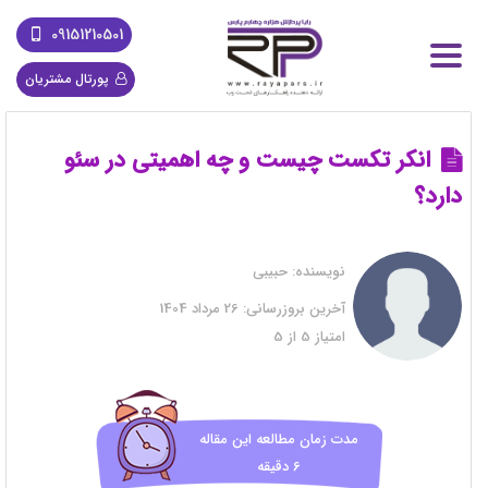
09151210501
پورتال مشتریان
انکر تکست چیست و چه اهمیتی در سئو
دارد؟
نویسنده:
حبیبی
آخرین بروزرسانی:
26 مرداد 1404
امتیاز
5
از
5
مدت زمان مطالعه این مقاله
6 دقیقه