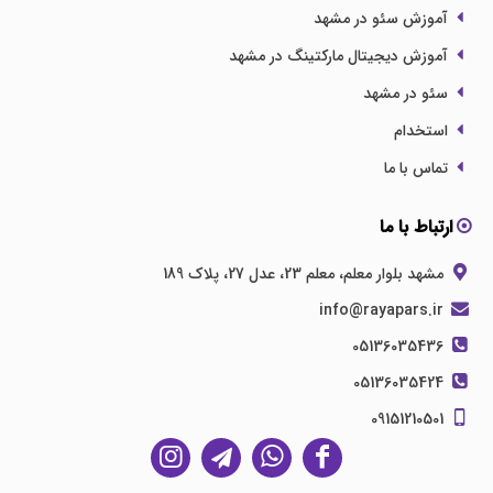
آموزش سئو در مشهد
آموزش دیجیتال مارکتینگ در مشهد
سئو در مشهد
استخدام
تماس با ما
ارتباط با ما
مشهد بلوار معلم، معلم 23، عدل 27، پلاک 189
info@rayapars.ir
05136035436
05136035424
09151210501