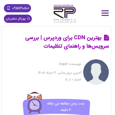
09151210501
پورتال مشتریان
بهترین CDN برای وردپرس | بررسی
سرویس‌ها و راهنمای تنظیمات
نویسنده:
bayat
آخرین بروزرسانی:
4 خرداد 1405
امتیاز
0
از
5
مدت زمان مطالعه این مقاله
4 دقیقه