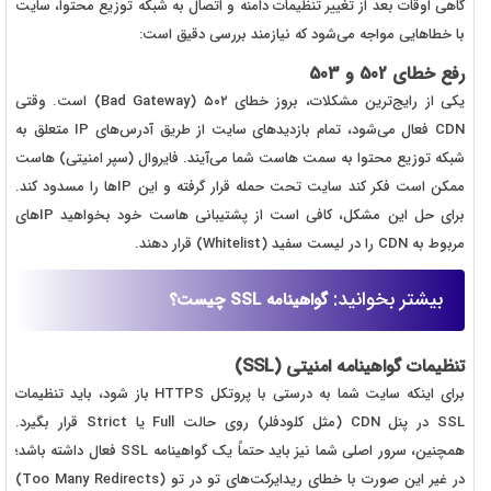
گاهی اوقات بعد از تغییر تنظیمات دامنه و اتصال به شبکه توزیع محتوا، سایت
با خطاهایی مواجه می‌شود که نیازمند بررسی دقیق است:
رفع خطای 502 و 503
یکی از رایج‌ترین مشکلات، بروز خطای ۵۰۲ (Bad Gateway) است. وقتی
CDN فعال می‌شود، تمام بازدیدهای سایت از طریق آدرس‌های IP متعلق به
شبکه توزیع محتوا به سمت هاست شما می‌آیند. فایروال (سپر امنیتی) هاست
ممکن است فکر کند سایت تحت حمله قرار گرفته و این IPها را مسدود کند.
برای حل این مشکل، کافی است از پشتیبانی هاست خود بخواهید IPهای
مربوط به CDN را در لیست سفید (Whitelist) قرار دهند.
بیشتر بخوانید:
گواهینامه SSL چیست؟
تنظیمات گواهینامه امنیتی (SSL)
برای اینکه سایت شما به درستی با پروتکل HTTPS باز شود، باید تنظیمات
SSL در پنل CDN (مثل کلودفلر) روی حالت Full یا Strict قرار بگیرد.
همچنین، سرور اصلی شما نیز باید حتماً یک گواهینامه SSL فعال داشته باشد؛
در غیر این صورت با خطای ریدایرکت‌های تو در تو (Too Many Redirects)