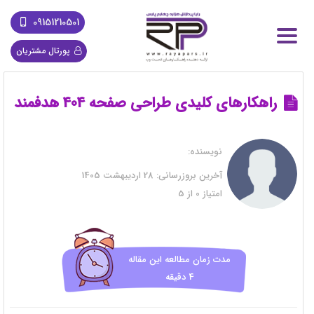
09151210501
پورتال مشتریان
راهکارهای کلیدی طراحی صفحه 404 هدفمند
نویسنده:
آخرین بروزرسانی:
28 اردیبهشت 1405
امتیاز
0
از
5
مدت زمان مطالعه این مقاله
4 دقیقه