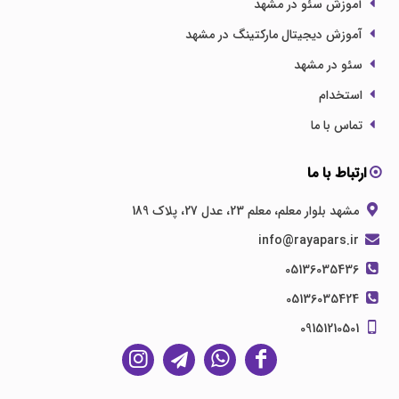
آموزش سئو در مشهد
آموزش دیجیتال مارکتینگ در مشهد
سئو در مشهد
استخدام
تماس با ما
ارتباط با ما
مشهد بلوار معلم، معلم 23، عدل 27، پلاک 189
info@rayapars.ir
05136035436
05136035424
09151210501