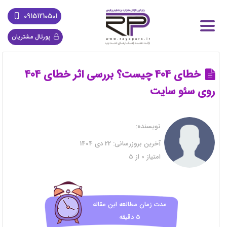
09151210501
پورتال مشتریان
خطای 404 چیست؟ بررسی اثر خطای 404
روی سئو سایت
نویسنده:
آخرین بروزرسانی:
22 دی 1404
امتیاز
0
از
5
مدت زمان مطالعه این مقاله
5 دقیقه