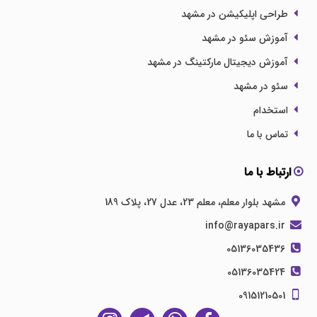
طراحی اپلیکیشن در مشهد
آموزش سئو در مشهد
آموزش دیجیتال مارکتینگ در مشهد
سئو در مشهد
استخدام
تماس با ما
ارتباط با ما
مشهد بلوار معلم، معلم 23، عدل 27، پلاک 189
info@rayapars.ir
05136035436
05136035424
09151210501