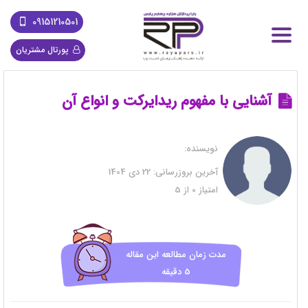
09151210501
پورتال مشتریان
آشنایی با مفهوم ریدایرکت و انواع آن
نویسنده:
آخرین بروزرسانی:
22 دی 1404
امتیاز
0
از
5
مدت زمان مطالعه این مقاله
5 دقیقه