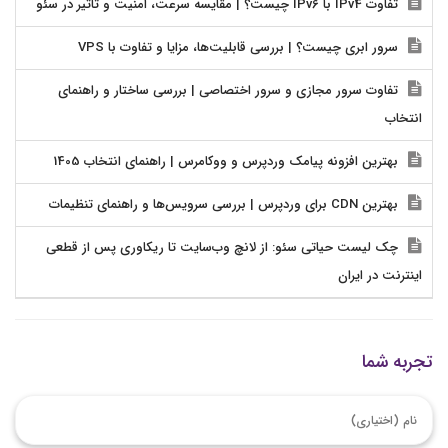
تفاوت IPv4 با IPv6 چیست؟ | مقایسه سرعت، امنیت و تاثیر در سئو
سرور ابری چیست؟ | بررسی قابلیت‌ها، مزایا و تفاوت با VPS
تفاوت سرور مجازی و سرور اختصاصی | بررسی ساختار و راهنمای
انتخاب
بهترین افزونه پیامک وردپرس و ووکامرس | راهنمای انتخاب 1405
بهترین CDN برای وردپرس | بررسی سرویس‌ها و راهنمای تنظیمات
چک لیست حیاتی سئو: از لانچ وب‌سایت تا ریکاوری پس از قطعی
اینترنت در ایران
تجربه شما