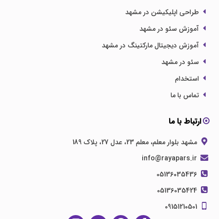
طراحی اپلیکیشن در مشهد
آموزش سئو در مشهد
آموزش دیجیتال مارکتینگ در مشهد
سئو در مشهد
استخدام
تماس با ما
ارتباط با ما
مشهد بلوار معلم، معلم 23، عدل 27، پلاک 189
info@rayapars.ir
05136035436
05136035424
09151210501