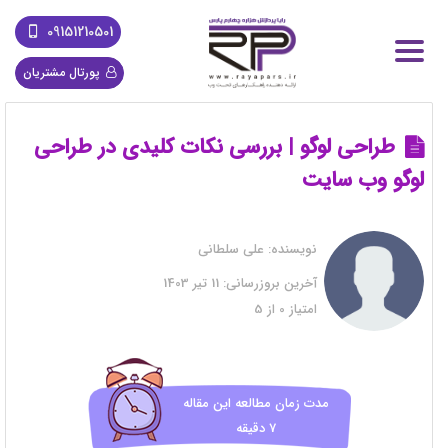
09151210501
پورتال مشتریان
طراحی لوگو | بررسی نکات کلیدی در طراحی
لوگو وب سایت
نویسنده:
علی سلطانی
آخرین بروزرسانی:
11 تیر 1403
امتیاز
0
از
5
مدت زمان مطالعه این مقاله
7 دقیقه