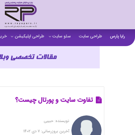
رایا پارس
طراحی سایت
سئو سایت
طراحی اپلیکیشن
خرید
سفارش تولید محتوا
اپلیکیشن b2b
خرید
آنالیز سایت
اپلیکیشن فروشگاهی
خرید
آموزش سئو در مشهد
اپلیکیشن آموزشی
خرید
سئو خارجی و ساخت بک لینک
خرید
خرید سای
تفاوت سایت و پورتال چیست؟
خرید
نویسنده:
حبیبی
خرید
آخرین بروزرسانی:
7 دی 1402