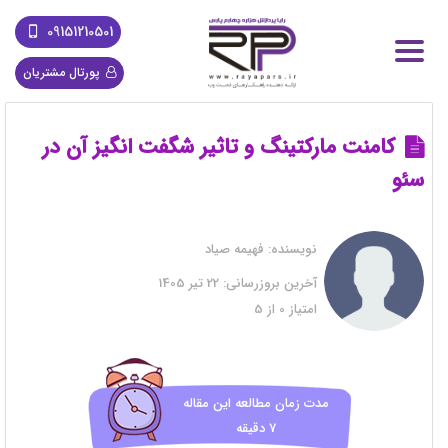
09151210501
پورتال مشتریان
کامنت مارکتینگ و تاثیر شگفت انگیز آن در
سئو
نویسنده:
فهیمه صیاد
آخرین بروزرسانی:
22 تیر 1405
امتیاز
0
از
5
مدت زمان مطالعه این مقاله
7 دقیقه