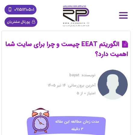
09151210501
پورتال مشتریان
الگوریتم EEAT چیست و چرا برای سایت شما
اهمیت دارد؟
نویسنده:
bayat
آخرین بروزرسانی:
14 تیر 1405
امتیاز
0
از
5
مدت زمان مطالعه این مقاله
3 دقیقه