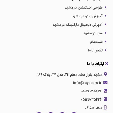
طراحی اپلیکیشن در مشهد
آموزش سئو در مشهد
آموزش دیجیتال مارکتینگ در مشهد
سئو در مشهد
استخدام
تماس با ما
ارتباط با ما
مشهد بلوار معلم، معلم 23، عدل 27، پلاک 189
info@rayapars.ir
05136035436
05136035424
09151210501