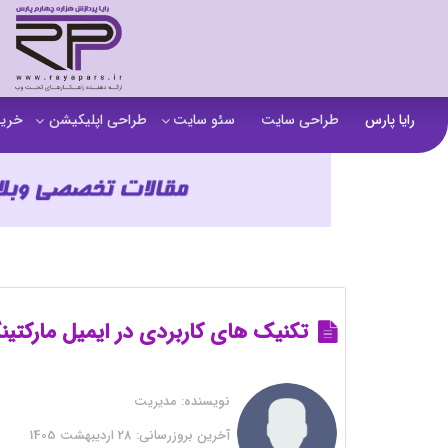
رایا پارس
طراحی سایت
سئو سایت
طراحی اپلیکیشن
خرید
سفارش تولید محتوا
اپلیکیشن b2b
خرید
آنالیز سایت
اپلیکیشن فروشگاهی
خرید
آموزش سئو در مشهد
اپلیکیشن آموزشی
خرید
سئو خارجی و ساخت بک لینک
خرید
خرید سای
تکنیک های کاربردی در ایمیل مارکتی
خرید
نویسنده:
مدیریت
خرید
آخرین بروزرسانی:
28 اردیبهشت 1405