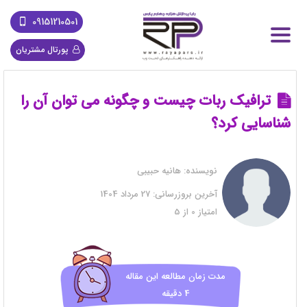
09151210501
پورتال مشتریان
ترافیک ربات چیست و چگونه می توان آن را
شناسایی کرد؟
نویسنده:
هانیه حبیبی
آخرین بروزرسانی:
27 مرداد 1404
امتیاز
0
از
5
مدت زمان مطالعه این مقاله
4 دقیقه