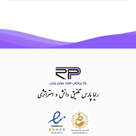
رایا
پارس
تلفیق
دانش
و
استراتژی