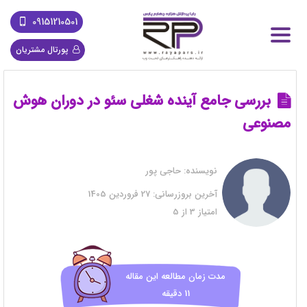
09151210501
پورتال مشتریان
بررسی جامع آینده شغلی سئو در دوران هوش
مصنوعی
نویسنده:
حاجی پور
آخرین بروزرسانی:
27 فروردین 1405
امتیاز
3
از
5
مدت زمان مطالعه این مقاله
11 دقیقه