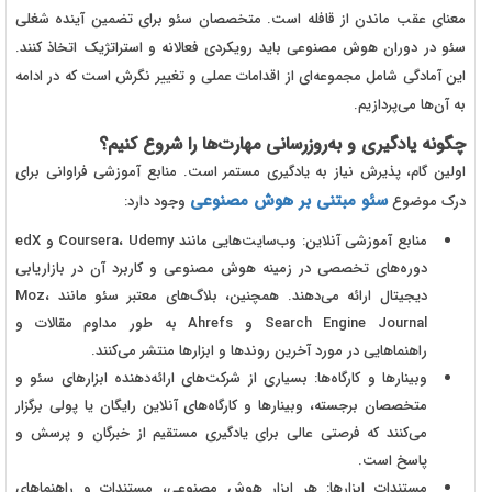
معنای عقب ماندن از قافله است. متخصصان سئو برای تضمین آینده شغلی
سئو در دوران هوش مصنوعی باید رویکردی فعالانه و استراتژیک اتخاذ کنند.
این آمادگی شامل مجموعه‌ای از اقدامات عملی و تغییر نگرش است که در ادامه
به آن‌ها می‌پردازیم.
چگونه یادگیری و به‌روزرسانی مهارت‌ها را شروع کنیم؟
اولین گام، پذیرش نیاز به یادگیری مستمر است. منابع آموزشی فراوانی برای
سئو مبتنی بر هوش مصنوعی
درک موضوع
وجود دارد:
منابع آموزشی آنلاین: وب‌سایت‌هایی مانند Coursera، Udemy و edX
دوره‌های تخصصی در زمینه هوش مصنوعی و کاربرد آن در بازاریابی
دیجیتال ارائه می‌دهند. همچنین، بلاگ‌های معتبر سئو مانند Moz،
Search Engine Journal و Ahrefs به طور مداوم مقالات و
راهنماهایی در مورد آخرین روندها و ابزارها منتشر می‌کنند.
وبینارها و کارگاه‌ها: بسیاری از شرکت‌های ارائه‌دهنده ابزارهای سئو و
متخصصان برجسته، وبینارها و کارگاه‌های آنلاین رایگان یا پولی برگزار
می‌کنند که فرصتی عالی برای یادگیری مستقیم از خبرگان و پرسش و
پاسخ است.
مستندات ابزارها: هر ابزار هوش مصنوعی، مستندات و راهنماهای