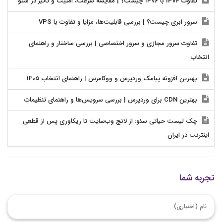
تفاوت IPv4 با IPv6 چیست؟ | مقایسه سرعت، امنیت و تاثیر در سئو
سرور ابری چیست؟ | بررسی قابلیت‌ها، مزایا و تفاوت با VPS
تفاوت سرور مجازی و سرور اختصاصی | بررسی ساختار و راهنمای
انتخاب
بهترین افزونه پیامک وردپرس و ووکامرس | راهنمای انتخاب 1405
بهترین CDN برای وردپرس | بررسی سرویس‌ها و راهنمای تنظیمات
چک لیست حیاتی سئو: از لانچ وب‌سایت تا ریکاوری پس از قطعی
اینترنت در ایران
تجربه شما