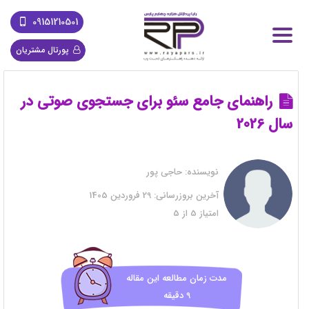
09151210501
پورتال مشتریان
راهنمای جامع سئو برای جستجوی صوتی در
سال 2026
نویسنده:
حاجی پور
آخرین بروزرسانی:
29 فروردین 1405
امتیاز
5
از
5
مدت زمان مطالعه این مقاله
9 دقیقه