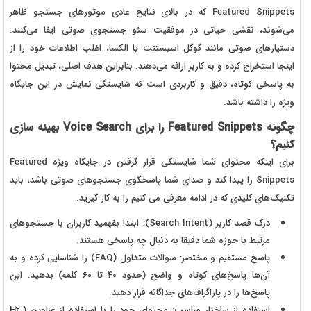
Featured Snippets که در بالای نتایج عادی موتورهای جستجو ظاهر
می‌شوند، نقشی حیاتی در موفقیت سئو جستجوی صوتی ایفا می‌کنند.
دستیارهای صوتی مانند گوگل اسیستنت یا الکسا، اغلب اطلاعات خود را از
اینجا استخراج کرده و به کاربر ارائه می‌دهند. بنابراین هدف اصلی، تبدیل محتوا
به پاسخی کوتاه، دقیق و کاربردی است که شایستگی نمایش در این جایگاه
ویژه را داشته باشد.
چگونه Featured Snippets را برای Voice Search بهینه‌ سازی
کنیم؟
برای اینکه محتوای شما شایستگی قرار گرفتن در جایگاه ویژه Featured
Snippets را پیدا کند و صدای شما پاسخگوی جستجوهای صوتی باشد، باید
تکنیک‌های کلیدی که در ادامه معرفی می کنیم را به کار گیرید.
درک قصد کاربر (Search Intent): ابتدا بفهمید کاربران با جستجوهای
مرتبط با حوزه شما دقیقا به دنبال چه پاسخی هستند.
پاسخ مستقیم و مختصر: سوالات متداول (FAQ) را شناسایی کرده و به
آن‌ها پاسخ‌های کوتاه و واضح (حدود ۴۰ تا ۶۰ کلمه) بدهید. این
پاسخ‌ها را در پاراگراف‌های جداگانه قرار دهید.
استفاده از ساختار مناسب: محتوای خود را با استفاده از عناوین (H2,