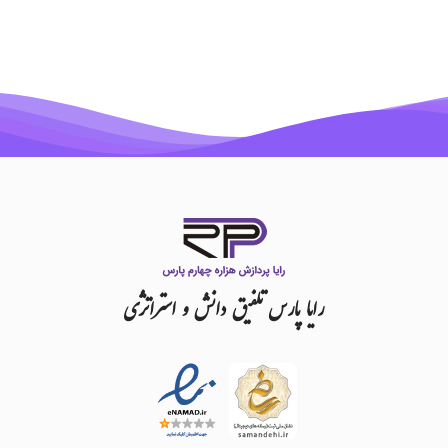
رایا
پارس
تلفیق
دانش
و
استراتژی