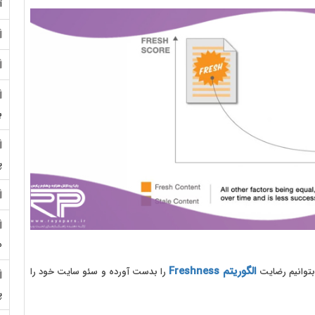
آ
ب
پ
م
الگوریتم Freshness
بتوانیم رضایت
را بدست آورده و سئو سایت خود را
پ