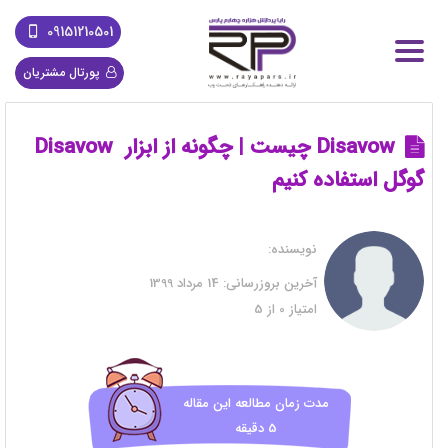
09151210501
پورتال مشتریان
Disavow چیست | چگونه از ابزار Disavow
گوگل استفاده کنیم
نویسنده:
آخرین بروزرسانی:
14 مرداد 1399
امتیاز
0
از
5
مدت زمان مطالعه این مقاله
5 دقیقه