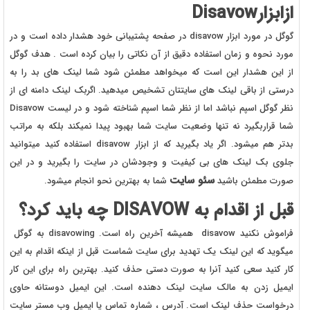
ازابزار
Disavow
گوگل در مورد ابزار disavow در صفحه پشتیبانی خود هشدار داده است و در
مورد نحوه و زمان استفاده دقیق از آن نکاتی را بیان کرده است . هدف گوگل
از این هشدار این است که میخواهد مطمئن شود شما لینک های بد را به
درستی از باقی لینک های سایتتان تشخیص میدهید. اگربک لینک دامنه ای از
نظر گوگل اسپم نباشد اما از نظر شما اسپم شناخته شود و در لیست Disavow
شما قراربگیرد نه تنها وضعیت سایت شما بهبود پیدا نمیکند بلکه به مراتب
بدتر هم میشود. اگر یاد بگیرید که از ابزار disavow استفاده کنید میتوانید
جلوی بک لینک های بی کیفیت و وجودشان در سایت را بگیرید و در این
سئو سایت
صورت مطمئن باشید
شما به بهترین نحو انجام میشود.
قبل از اقدام به DISAVOW چه باید کرد؟
فراموش نکنید disavow همیشه آخرین راه است. disavowing به گوگل
میگوید که این لینک یک تهدید برای سایت شماست قبل از اینکه اقدام به این
کار کنید سعی کنید آنرا به صورت دستی حذف کنید. بهترین راه برای این کار
ایمیل زدن به مالک سایت لینک دهنده است. این ایمیل دوستانه حاوی
درخواست حذف لینک است. آدرس ، شماره تماس یا ایمیل وب مستر سایت