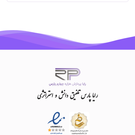
رایا
پارس
تلفیق
دانش
و
استراتژی