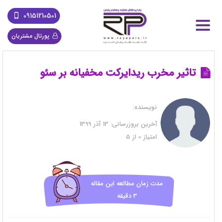
09151210501
پورتال مشتریان
تاثیر مخرب ریدایرکت مخفیانه بر سئو
نویسنده:
آخرین بروزرسانی:
13 آذر 1399
امتیاز
0
از
5
مدت زمان مطالعه این مقاله
3 دقیقه