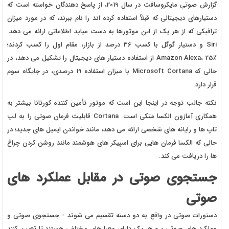
گزارش صوتی مایکروسافت در سال 2019، از پاسخ دهندگان خواسته است که
دستیارهای دیجیتالی که قبلاً استفاده کرده اند را نام ببرند، که در مورد میزان
ترافیکی که از هر یک از این موتورها به دست میابد اطلاعاتی ارائه می دهد.
Siri و دستیار گوگل با کسب 36 درصد از بازار، مقام اول را کسب کردند؛
Amazon Alexa، 25٪ از استفاده دستیار های دیجیتال را تشکیل می دهد، در
حالی که Microsoft Cortana با میزان استفاده 19 درصدی، در جایگاه سوم
قرار دارد.
نکته جالب توجه در اینجا این است که موتور تأمین کننده کورتانا بیشتر به
همکاری آمازون الکسا متکی است. Cortana قابلیت فرمان صوتی را به لپ
تاپ ها و رایانه های شخصی ارائه می دهد، مانند خواندن ایمیل های جدید؛ در
حالی که الکسا فرمان هایی برای اسپیکر های هوشمند مانند روشن کردن چراغ
ها را دریافت می کند.
جستجوی صوتی در مقابل عملکرد های
صوتی
دستورات صوتی در واقع به دو دسته تقسیم می شوند - جستجوی صوتی و
عملکرد های صوتی - و هر یک دارای معیارهای مختلفی هستند تا تعیین کنند