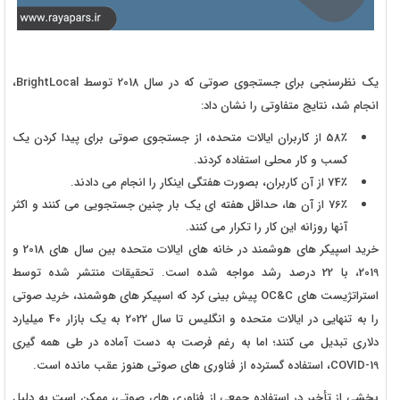
یک نظرسنجی برای جستجوی صوتی که در سال 2018 توسط BrightLocal،
انجام شد، نتایج متفاوتی را نشان داد:
58٪ از کاربران ایالات متحده، از جستجوی صوتی برای پیدا کردن یک
کسب و کار محلی استفاده کردند.
74٪ از آن کاربران، بصورت هفتگی اینکار را انجام می دادند.
76٪ از آن ها، حداقل هفته ای یک بار چنین جستجویی می کنند و اکثر
آنها روزانه این کار را تکرار می کنند.
خرید اسپیکر های هوشمند در خانه های ایالات متحده بین سال های 2018 و
2019، با 22 درصد رشد مواجه شده است. تحقیقات منتشر شده توسط
استراتژیست های OC&C پیش بینی کرد که اسپیکر های هوشمند، خرید صوتی
را به تنهایی در ایالات متحده و انگلیس تا سال 2022 به یک بازار 40 میلیارد
دلاری تبدیل می کنند؛ اما به رغم فرصت به دست آماده در طی همه گیری
COVID-19، استفاده گسترده از فناوری های صوتی هنوز عقب مانده است.
بخشی از تأخیر در استفاده جمعی از فناوری های صوتی، ممکن است به دلیل