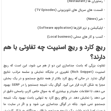
- رستوران ها (Restaurant)
- قسمت های سریال های تلویزیونی (TV Episodes)
- خبر (News)
- اپلیکیشن و نرم افزارها (Software application)
- کسب و کار های محلی (Local business)
ریچ کارد و ریچ اسنیپت چه تفاوتی با هم
دارند؟
تفاوت بزرگی که باعث جداسازی این دو از هم می شود، این است که ریچ
اسنیپت (Rich Snippet) تغییری در جایگاه نمایش و سلسه مراتب نتایج
گوگل ندارد. در حالی که ریچ کارد بالاتر از همه نتایج جستجو و در یک بخش
مجزا به شکل کارت قرار می گیرد. گوگل یک نتیجه جستجو را در SERP بهبود
می دهد، تا اطلاعات مفیدتر و بیشتری که به سوال خاص کاربر، پاسخی دقیق تر
می دهد را نمایش دهد. در واقع ریچ کارد به تنهایی باعث بهبود یک نتیجه
جستجو نمی شود. بلکه در گوگل جداسازی می شود و و اگر در سایت ما
درست اجرا شده باشد، یک نتیجه جستجو با قالبی جداگانه به شکل کارت در