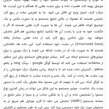
موبایل بهینه کند، اهمیت داده و برای سایت هایی که همگام با این آپدیت ها
حرکت کنند، امتیاز ویژه ای قائل می شود. بنا به تعریفی ساده تر ریچ کارد
نتایجی هستند که معمولا در بالای نتایج جستجو و به صورت عکس و یک
توضیح کوتاه ظاهر می شوند. آن ها به صورت کارت هایی هستند که اگر با
انگشت خود به چپ یا راست آن ها بکشید نتایج بیشتری هم قابل نمایش
خواهد بود. برای داشتن ریچ کارد باید از داده هایی ساختار یافته
(Structured Data) در سایت خود استفاده کنید. این داده ها، اطلاعاتی
هستند که به صورت یک کد در سایت اضافه می شوند و درک بهتری را برای
موتورهای جستجو ایجاد می کنند. بیشتر موتورهای جستجو برای این منظور
از schema استفاده می کنند که توسط گوگل google ، بینگ bing و یاهو
yahoo ، گسترش داده شده اند تا با ایجاد زبانی مشترک درک خودشان را از
وب سایت ها راحت تر کنند. یک مدیر و دارنده سایت با استفاده از ریچ کارد
به گوگل کمک می کند تا بفهمد که این محتوا مثلا معرفی یک کتاب یا دستور
پخت یک غذاست. موتور جستجو به این شکل می تواند در زمان کمتری نوع
محتوا را تشخیص داده و آن را به شکلی جذاب تر و مجزا از سایر نتایج در
صفحه جستجو (SERP) نمایش می دهد تا کاربر موبایل هم سریع تر به
محتوای مورد نیاز خود دسترسی پیدا کند. پس این به طور مستقیم بر افزایش