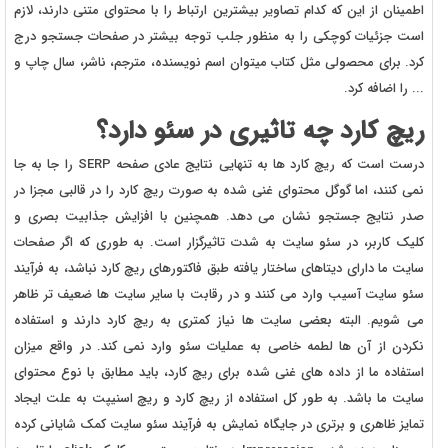
اطمینان از این که کدام تصاویر بیشترین ارتباط را با محتوای متنی دارند، لازم
است جزئیات کوچکی را به منظور جلب توجه بیشتر در صفحات جستجو درج
کرد. برای محصولی مثل کتاب میتوان اسم نویسنده، مترجم، ناشر، سال چاپ و
... را اضافه کرد.
ریچ کارد چه تاثیری در سئو دارد؟
درست است که ریچ کارد ها به تنهایی نتایج عادی صفحه SERP را جا به جا
نمی کنند، اما گوگل محتوای غنی شده به صورت ریچ کارد را در قالبی مجزا در
صدر نتایج جستجو نشان می دهد. همچنین با افزایش جذابیت بصری و
کلیک کاربر، در سئو سایت به شدت تاثیرگزار است. به طوری که اگر صفحات
سایت ما دارای دیتاهای ساختار یافته طبق فاکتورهای ریچ کارد نباشد، به فرآیند
سئو سایت آسیب وارد می کنند و در رقابت با سایر سایت ها ضعیف تر ظاهر
می شویم. البته بعضی سایت ها نیاز کمتری به ریچ کارد دارند و استفاده
نکردن از آن ها لطمه خاصی به عملیات سئو وارد نمی کند. در واقع میزان
استفاده ما از داده های غنی شده برای ریچ کارد، باید مطابق با نوع محتوای
سایت ما باشد. به طور کل استفاده از ریچ کارد و ریچ اسنیپت به علت ایجاد
تمایز ظاهری و برتری در جایگاه نمایش به فرآیند سئو سایت کمک شایانی کرده