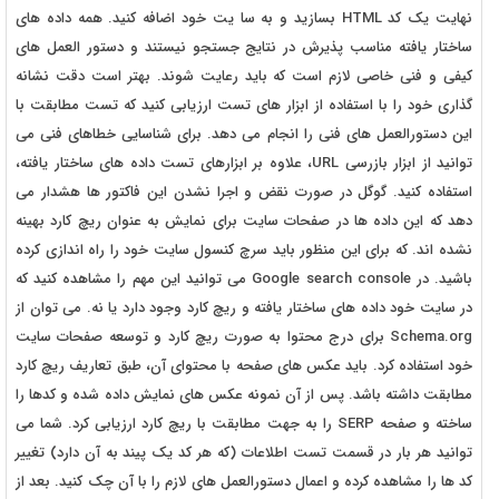
نهایت یک کد HTML بسازید و به سا یت خود اضافه کنید. همه داده های
ساختار یافته مناسب پذیرش در نتایج جستجو نیستند و دستور العمل های
کیفی و فنی خاصی لازم است که باید رعایت شوند. بهتر است دقت نشانه
گذاری خود را با استفاده از ابزار های تست ارزیابی کنید که تست مطابقت با
این دستورالعمل های فنی را انجام می دهد. برای شناسایی خطاهای فنی می
توانید از ابزار بازرسی URL، علاوه بر ابزارهای تست داده های ساختار یافته،
استفاده کنید. گوگل در صورت نقض و اجرا نشدن این فاکتور ها هشدار می
دهد که این داده ها در صفحات سایت برای نمایش به عنوان ریچ کارد بهینه
نشده اند. که برای این منظور باید سرچ کنسول سایت خود را راه اندازی کرده
باشید. در Google search console می توانید این مهم را مشاهده کنید که
در سایت خود داده های ساختار یافته و ریچ کارد وجود دارد یا نه. می توان از
Schema.org برای درج محتوا به صورت ریچ کارد و توسعه صفحات سایت
خود استفاده کرد. باید عکس های صفحه با محتوای آن، طبق تعاریف ریچ کارد
مطابقت داشته باشد. پس از آن نمونه عکس های نمایش داده شده و کدها را
ساخته و صفحه SERP را به جهت مطابقت با ریچ کارد ارزیابی کرد. شما می
توانید هر بار در قسمت تست اطلاعات (که هر کد یک پیند به آن دارد) تغییر
کد ها را مشاهده کرده و اعمال دستورالعمل های لازم را با آن چک کنید. بعد از