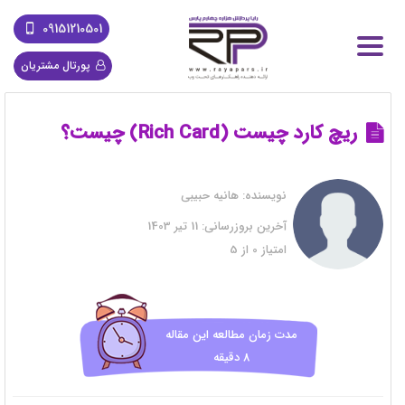
09151210501
پورتال مشتریان
ریچ کارد چیست (Rich Card) چیست؟
نویسنده:
هانیه حبیبی
آخرین بروزرسانی:
11 تیر 1403
امتیاز
0
از
5
مدت زمان مطالعه این مقاله
8 دقیقه