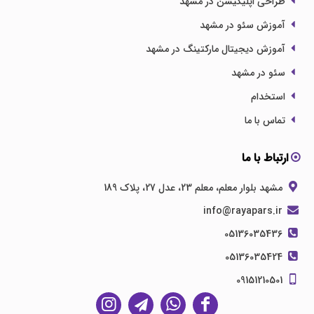
طراحی اپلیکیشن در مشهد
آموزش سئو در مشهد
آموزش دیجیتال مارکتینگ در مشهد
سئو در مشهد
استخدام
تماس با ما
ارتباط با ما
مشهد بلوار معلم، معلم 23، عدل 27، پلاک 189
info@rayapars.ir
05136035436
05136035424
09151210501