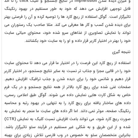
و میزان دیده شدن Imprerssion در نتایج جستجو و کلیک click را تا حد
قابل توجهی افزایش می دهد که خود به طور مستقیم در بهبود رنکینگ
تاثیرگزار است. گوگل استفاده از ریچ کارد ها را توصیه کرده و آن را فرصتی بهتر
برای دیده شدن کسب و کار ها معرفی می کند. مثلا صاحب یک رستوران می
تواند با نمایش تصاویری از غذاهای سرو شده خود، محتوای حیاتی سایت
خود را بهتر در اختیار کاربر قرار داده و او را به سایت خود بکشانند.
نتیجه گیری
استفاده از ریچ کارد این فرصت را در اختیار ما قرار می دهد تا محتوای سایت
خود را در قالبی مجزا و جذاب تر نسبت به سایر نتایج جستجو، در اختیار کاربر
قرار دهیم و شانس خود را برای دیده شدن و جذب ترافیک افزایش دهیم.
صفحات غنی شده برای ریچ کارد بالاتر از همه نتایج جستجو و در یک فرم
خاص به شکل کارت هایی نمایش داده می شوند. گوگل طبق اعلامی رسمی،
داده های ساختار یافته برای ریچ کارد را به تنهایی در بهبود رتبه و محاسبه
رنکینگ صفحه، موثر نمی داند. اما اگر داده های سایت ما منجر به نمایش به
صورت ریچ کارد شود، می تواند باعث افزایش نسبت کلیک به نمایش (CTR)
شده و از این طریق و به شکلی غیر مستقیم در فرآیند سئو تاثیرگزار باشد.
بنابراین متخصصان سئو به خصوص در وب فارسی تلاش زیادی برای بهینه