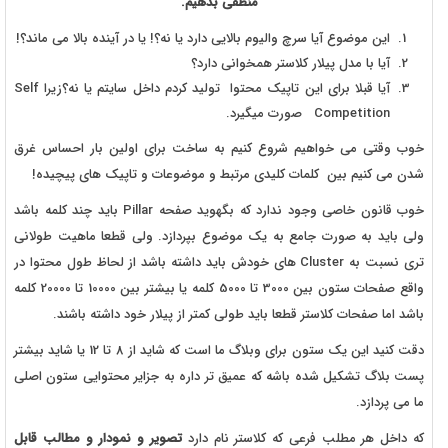
منطقی بدهیم.
این موضوع آیا سرچ والیوم بالایی دارد یا نه؟! یا در آینده بالا می ماند؟!
آیا با مدل پیلار کلاستر همخوانی دارد؟
آیا قبلا برای این تاپیک محتوا تولید کردم داخل سایتم یا نه؟زیرا Self
Competition صورت میگیرد.
خوب وقتی می خواهیم شروع کنیم به ساخت برای اولین بار احساس غرق
شدن می کنیم بین کلمات کلیدی مرتبط و موضوعات و تاپیک های پیچیده!
خوب قانون خاصی وجود ندارد که بگهوید صفحه Pillar باید چند کلمه باشد
ولی باید به صورت جامع به یک موضوع بپردازد. ولی قطعا ماهیت طولانی
تری نسبت به Cluster های خودش باید داشته باشد از لحاظ طول محتوا در
واقع صفحات ستون بین 3000 تا 5000 کلمه یا بیشتر بین 10000 تا 20000 کلمه
باشد اما صفحات کلاستر قطعا باید طولی کمتر از پیلار خود داشته باشند.
دقت کنید این یک ستون برای وبلاگ ما است که شاید از 8 تا 12 یا شاید بیشتر
پست بلاگ تشکیل شده باشه که عمیق تر داره به جزایر محتوایی ستون اصلی
ما می پردازد.
که داخل هر مطلب فرعی که کلاستر نام دارد
تصویر و نمودار و مطالب قابل