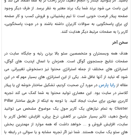
باشید. اگر بتوانید اینکار را انجام دهید، کاربر راحت تر به شما اعتماد می کند و
این باعث می شود برند شما یک برند معتبر به نظر برسد. از طرف دیگر وجود
صفحه پیلار فرصت خوبی است تا تیم پشتیبانی و فروش کسب و کار صفحه
ای برای پاسخگویی به سوالات کاربران داشته باشند و در جهت پاسخگویی،
کاربر را به صفحات مرتبط دیگر هدایت کنند.
سخن آخر
هدف همه وبسمتران و متخصصین سئو بالا بردن رتبه و جایگاه سایت در
صفحات نتایج جستجوی گوگل است. همزمان با اعمال اپدیت های گوگل،
استراتژی های مختلف از جمله استراتژی محتوا نیز دستخوش تغییراتی می
شود که نباید از آنها غافل شد. یکی از این استراتژی های بسیار مهم که در این
رایا پارس
مقاله از
در مورد آن صحبت کردیم، تشکیل ساختار خوشه ای یا پیلار
کلاستر در سایت بود. این معماری تولید محتوا به شما کمک می کند تجربه
کاربری بهتری برای سایت ایجاد کنید. با توجه به اینکه از طریق ساختار Pillar
Cluster به تمام نیازهای یک کاربر حول یک موضوع مشخص می توانید
پاسخ دهید، تاثیر بسیار مثبتی بر کاهش نرخ پرش، افزایش تعامل کاربر با
سایت، افزایش فروش و ... خواهد داشت که همه موارد از مهمترین بخش
های سئو یک سایت هستند. شما نیز اگر تجربه مشابه و یا سوالی در رابطه با