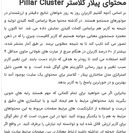
محتوای پیلار کلاستر Pillar Cluster
بر اساس آنچه گفتیم کاربران روز به روز خواهان نتایج دقیقتر و ارزشمندتر در
موتورهای جستجو هستند. در گذشته محتوا صرفا براساس کلمه کلیدی تولید و
نتیجه به کاربر هم براساس کلمات کلیدی نمایش داده می شد. اما اکنون با
معجزه جستجوی معنایی مواجه هستیم که کاربر کافیست چیزی را که در ذهن
تصور می کند تایپ کند تا به نتیجه مطلوبی برسد. بر طبق آمار منتشر شده،
بیشتر از 60 درصد کاربران در هنگام سرچ از عبارت های طولانی حاوی حداقل 4
کلمه استفاده می کنند تا زودتر به هدفی که دارند دست یابند. این تغییر کاربر
سبب تغییر و بروز رسانی الگوریتم های گوگل شده است. و به همین دلیل
استراتژی مدل ساختاری پیلار - کلاستر برای محتوای یک سایت بوجود آمد تا
بهترین و در خورترین پاسخ را به کاربر بدهد.
بنابراین اگر می خواهید برای تمام کلماتی که مهم هستند رتبه های خوبی
بگیرید باید محتواهای مرتبط با هم ایجاد کنید و با لینکسازی های دقیق و
درست و استفاده از انکرتکست های مرتبط صفحات مربوط به این محتواهای
مرتبط به هم را با یکدیگر پیوند کنید. تنها در این صورت است که از نظر گوگل
برای کاربر ارزش قائل شده اید و توانسته اید نیازش را برطرف کنید. در واقع اگر
ساختار خوشه ای نداشته باشید ارتباط معناداری بین صفحات مرتبط سایت شما