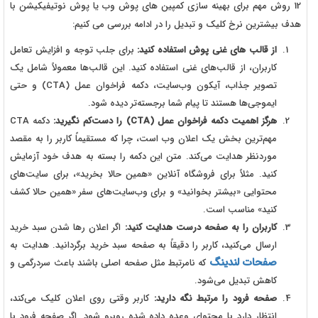
12 روش مهم برای بهینه سازی کمپین های پوش وب یا پوش نوتیفیکیشن با
هدف بیشترین نرخ کلیک و تبدیل را در ادامه بررسی می کنیم:
از قالب های غنی پوش استفاده کنید:
برای جلب توجه و افزایش تعامل
کاربران، از قالب‌های غنی استفاده کنید. این قالب‌ها معمولاً شامل یک
تصویر جذاب، آیکون وب‌سایت، دکمه فراخوان عمل (
CTA
) و حتی
ایموجی‌ها هستند تا پیام شما برجسته‌تر دیده شود.
هرگز اهمیت دکمه فراخوان عمل (CTA) را دست‌کم نگیرید:
دکمه
CTA
مهم‌ترین بخش یک اعلان وب است، چرا که مستقیماً کاربر را به مقصد
موردنظر هدایت می‌کند. متن این دکمه را بسته به هدف خود آزمایش
کنید. مثلاً برای فروشگاه آنلاین «همین حالا بخرید»، برای سایت‌های
محتوایی «بیشتر بخوانید» و برای وب‌سایت‌های سفر «همین حالا کشف
کنید» مناسب است.
کاربران را به صفحه درست هدایت کنید:
اگر اعلان رها شدن سبد خرید
ارسال می‌کنید، کاربر را دقیقاً به صفحه سبد خرید برگردانید. هدایت به
صفحات لندینگ
که نامرتبط مثل صفحه اصلی باشند باعث سردرگمی و
کاهش تبدیل می‌شود.
صفحه فرود را مرتبط نگه دارید:
کاربر وقتی روی اعلان کلیک می‌کند،
انتظار دارد با محتوای وعده داده شده روبرو شود. اگر صفحه فرود با