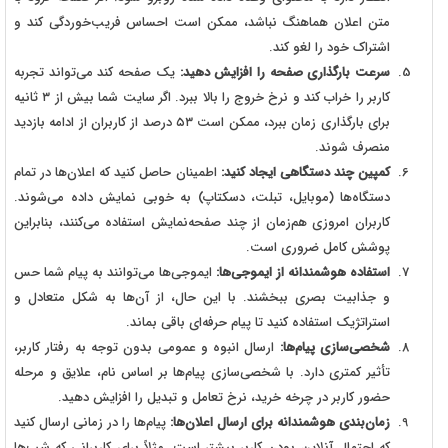
متن اعلان هماهنگ نباشد، ممکن است احساس فریب‌خوردگی کند و
اشتراک خود را لغو کند.
سرعت بارگذاری صفحه را افزایش دهید:
یک صفحه کند می‌تواند تجربه
کاربر را خراب کند و نرخ خروج را بالا ببرد. اگر سایت شما بیش از ۳ ثانیه
برای بارگذاری زمان ببرد، ممکن است ۵۳ درصد از کاربران از ادامه بازدید
منصرف شوند.
کمپین چند دستگاهی ایجاد کنید:
اطمینان حاصل کنید که اعلان‌ها در تمام
دستگاه‌ها (موبایل، تبلت، دسکتاپ) به خوبی نمایش داده می‌شوند.
کاربران امروزی هم‌زمان از چند صفحه‌نمایش استفاده می‌کنند، بنابراین
پوشش کامل ضروری است.
استفاده هوشمندانه از ایموجی‌ها:
ایموجی‌ها می‌توانند به پیام شما حس
و جذابیت بصری ببخشند. با این حال، از آن‌ها به شکل متعادل و
استراتژیک استفاده کنید تا پیام حرفه‌ای باقی بماند.
شخصی‌سازی پیام‌ها:
ارسال انبوه و عمومی بدون توجه به رفتار کاربر،
تأثیر کمتری دارد. با شخصی‌سازی پیام‌ها بر اساس نام، علایق و مرحله
حضور کاربر در چرخه خرید، نرخ تعامل و تبدیل را افزایش دهید.
زمان‌بندی هوشمندانه برای ارسال اعلان‌ها:
پیام‌ها را در زمانی ارسال کنید
که احتمال آنلاین بودن کاربر بیشتر است. مثلاً برای کاربرانی که شب‌ها