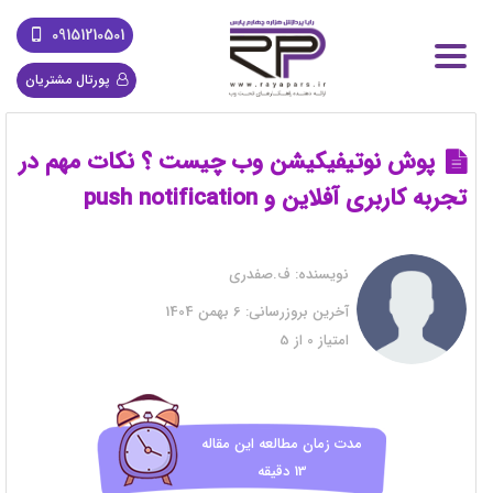
09151210501
پورتال مشتریان
پوش نوتیفیکیشن وب چیست ؟ نکات مهم در
تجربه کاربری آفلاین و push notification
نویسنده:
ف.صفدری
آخرین بروزرسانی:
6 بهمن 1404
امتیاز
0
از
5
مدت زمان مطالعه این مقاله
13 دقیقه