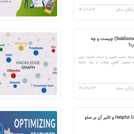
ایگان سئو
۱۴۰۱/۱۰/۱۹
ساب دامین ( SubDomain) چیست و چه
رد؟
رها ساب دامین را دیده باشید؛ ولی
 باشید. گاهی اوقات از یک دامنه
ایگان سئو
۱۴۰۱/۱۰/۱۳
الگوریتم Helpful Content و تاثیر آن بر سئو