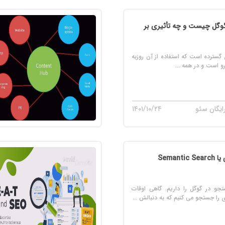
 سایت فروش فایل
 سایت خودرو
گوریتم YMYL گوگل چیست و چه تأثیری بر
سایت با امکانات دیوار
گسترده است که استفاده از آن روزبه
 سایت نوبت دهی پزشکان
رو است و در همه ...
 سایت هتل
 سایت همایش
ایگان سئو
۱۴۰۱/۱۰/۲۴
جستجوی معنایی یا Semantic Search
جو در گوگل را داریم. گاهی اوقات
را جستجو می کنیم که به دنبالش ...