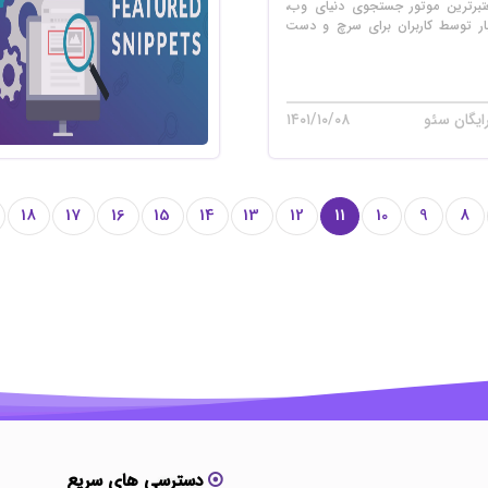
تبرترین موتور جستجوی دنیای وب،
 بار توسط کاربران برای سرچ و دست
ایگان سئو
۱۴۰۱/۱۰/۰۸
18
17
16
15
14
13
12
11
10
9
8
دسترسی های سریع